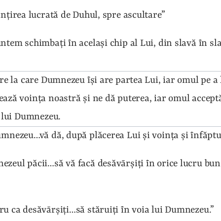
inţirea lucrată de Duhul, spre ascultare”
ntem schimbaţi īn acelaşi chip al Lui, din slavă īn sl
are la care Dumnezeu īşi are partea Lui, iar omul pe a
ază voinţa noastră şi ne dă puterea, iar omul acceptă
a lui Dumnezeu.
umnezeu…vă dă, după plăcerea Lui şi voinţa şi īnfăptu
ezeul păcii…să vă facă desăvārşiţi īn orice lucru bun, 
ru ca desăvārşiţi…să stăruiţi īn voia lui Dumnezeu.”