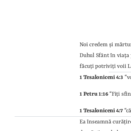
Noi credem şi mărtur
Duhul Sfānt īn viaţa
făcuţi potriviţi voii L
1 Tesaloniceni 4:3
 “v
1 Petru 1:16
 “Fiţi sfi
1 Tesaloniceni 4:7
 “c
Ea īnseamnă curăţire