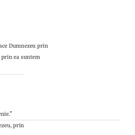
face Dumnezeu prin 
 prin ea suntem 
nie.”
zeu, prin 