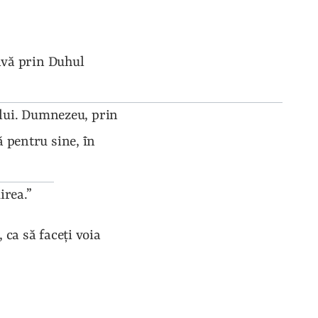
avă prin Duhul 
 lui. Dumnezeu, prin 
 pentru sine, īn 
irea.”
ca să faceţi voia 