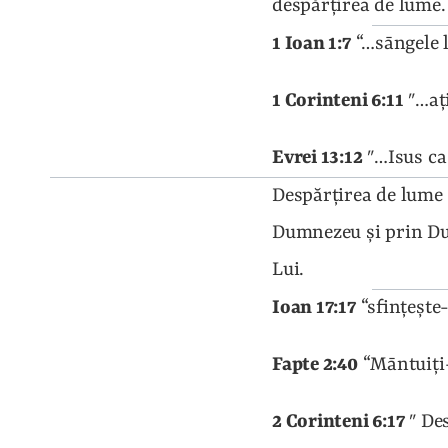
despărţirea de lume.
1 Ioan 1:7
 “…sāngele l
1 Corinteni 6:11
 ″…aţ
Evrei 13:12
 ″…Isus ca
Despărţirea de lume 
Dumnezeu şi prin Duh
Lui.
Ioan 17:17
 “sfinţeşt
Fapte 2:40
 “Māntuiţi
2 Corinteni 6:17
 ″ De