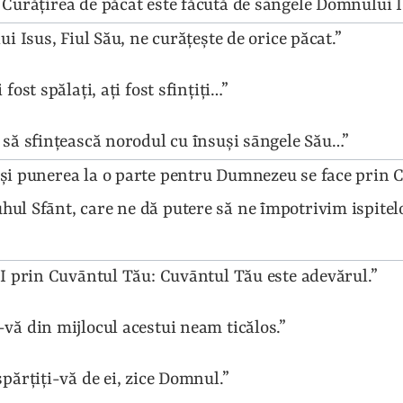
 Curăţirea de păcat este făcută de sāngele Domnului I
ui Isus, Fiul Său, ne curăţeşte de orice păcat.”
i fost spălaţi, aţi fost sfinţiţi…”
 să sfinţească norodul cu īnsuşi sāngele Său…”
şi punerea la o parte pentru Dumnezeu se face prin Cu
ul Sfānt, care ne dă putere să ne īmpotrivim ispitelor
e-I prin Cuvāntul Tău: Cuvāntul Tău este adevărul.”
-vă din mijlocul acestui neam ticălos.”
spărţiţi-vă de ei, zice Domnul.”