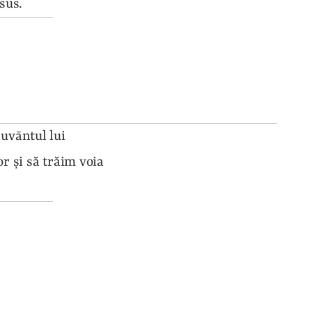
sus.
vāntul lui 
 şi să trăim voia 