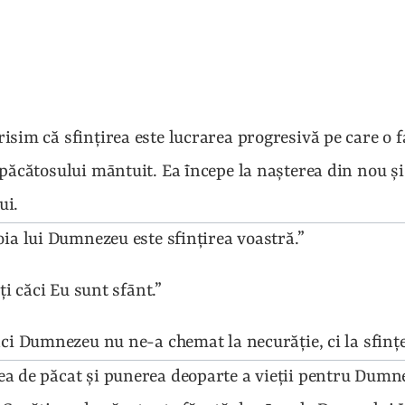
isim că sfinţirea este lucrarea progresivă pe care o 
 păcătosului māntuit. Ea īncepe la naşterea din nou şi
ui.
oia lui Dumnezeu este sfinţirea voastră.”
nţi căci Eu sunt sfānt.”
ăci Dumnezeu nu ne-a chemat la necurăţie, ci la sfinţe
a de păcat şi punerea deoparte a vieţii pentru Dumne