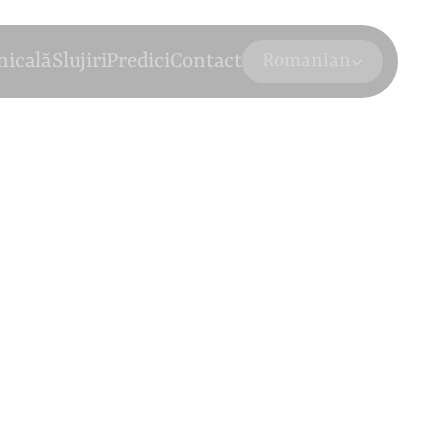
Select Language
nicală
Slujiri
Predici
Contact
Romanian