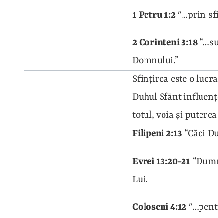
1 Petru 1:2
 ″…prin sf
2 Corinteni 3:18
 “…su
Domnului.”
Sfinţirea este o lucr
Duhul Sfānt influenţe
totul, voia şi putere
Filipeni 2:13
 “Căci D
Evrei 13:20-21
 “Dumn
Lui.
Coloseni 4:12
 ″…pent